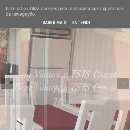
Este sítio utiliza cookies para melhorar a sua experiência
de navegação.
Reservar
Tog
navi
SABER MAIS
ENTENDI
Bem Vindos à ÍSIS Guest
Previous
Ne
House